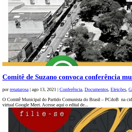
Comitê de Suzano convoca conferência mu
por
renatarosa
|
ago 13, 2021
|
Conferência
,
Documentos
,
Eleições
,
G
O Comitê Municipal do Partido Comunista do Brasil – PCdoB na cida
virtual Google Meet. Acesse aqui o edital de...