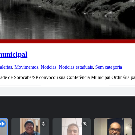
municipal
alerias
,
Movimentos
,
Notícias
,
Notícias estaduais
,
Sem categoria
de de Sorocaba/SP convocou sua Conferência Municipal Ordinária para