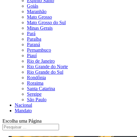
Espírito Santo
Goiás
Maranhão
Mato Grosso
Mato Grosso do Sul
Minas Gerais
Pará
Paraíba
Paraná
Pernambuco
Piauí
Rio de Janeiro
Rio Grande do Norte
Rio Grande do Sul
Rondônia
Roraima
Santa Catarina
Sergipe
São Paulo
Nacional
Mandato
Escolha uma Página