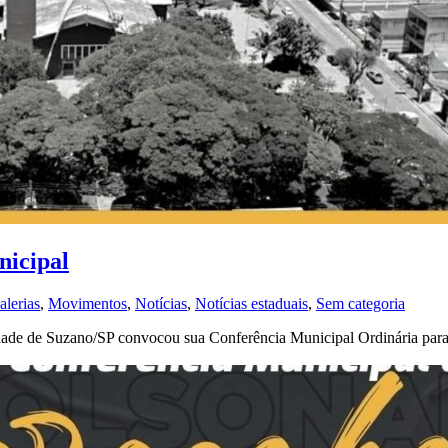
nicipal
alerias
,
Movimentos
,
Notícias
,
Notícias estaduais
,
Sem categoria
de de Suzano/SP convocou sua Conferência Municipal Ordinária para o