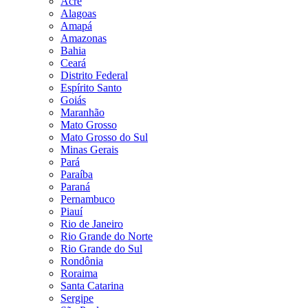
Acre
Alagoas
Amapá
Amazonas
Bahia
Ceará
Distrito Federal
Espírito Santo
Goiás
Maranhão
Mato Grosso
Mato Grosso do Sul
Minas Gerais
Pará
Paraíba
Paraná
Pernambuco
Piauí
Rio de Janeiro
Rio Grande do Norte
Rio Grande do Sul
Rondônia
Roraima
Santa Catarina
Sergipe