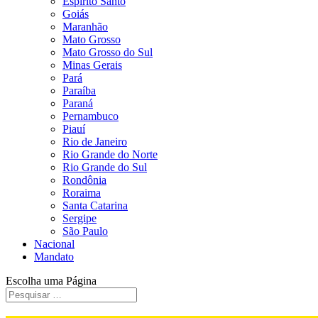
Espírito Santo
Goiás
Maranhão
Mato Grosso
Mato Grosso do Sul
Minas Gerais
Pará
Paraíba
Paraná
Pernambuco
Piauí
Rio de Janeiro
Rio Grande do Norte
Rio Grande do Sul
Rondônia
Roraima
Santa Catarina
Sergipe
São Paulo
Nacional
Mandato
Escolha uma Página