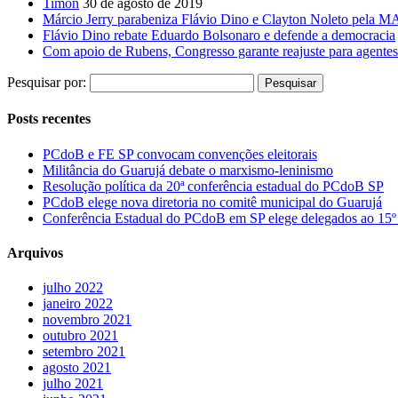
Timon
30 de agosto de 2019
Márcio Jerry parabeniza Flávio Dino e Clayton Noleto pela M
Flávio Dino rebate Eduardo Bolsonaro e defende a democracia
Com apoio de Rubens, Congresso garante reajuste para agentes
Pesquisar por:
Posts recentes
PCdoB e FE SP convocam convenções eleitorais
Militância do Guarujá debate o marxismo-leninismo
Resolução política da 20ª conferência estadual do PCdoB SP
PCdoB elege nova diretoria no comitê municipal do Guarujá
Conferência Estadual do PCdoB em SP elege delegados ao 15º
Arquivos
julho 2022
janeiro 2022
novembro 2021
outubro 2021
setembro 2021
agosto 2021
julho 2021